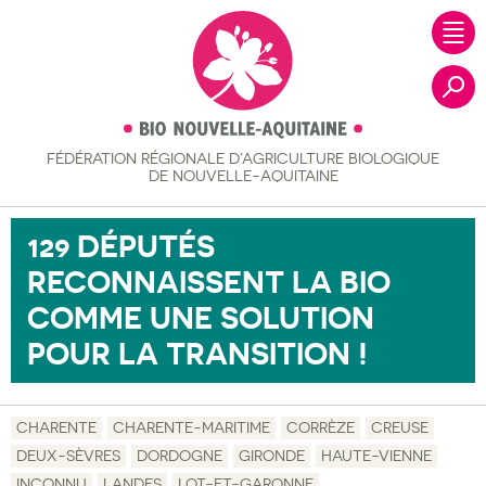
FÉDÉRATION RÉGIONALE
D’AGRICULTURE BIOLOGIQUE
Recher
DE NOUVELLE-AQUITAINE
129 DÉPUTÉS
RECONNAISSENT LA BIO
COMME UNE SOLUTION
POUR LA TRANSITION !
CHARENTE
CHARENTE-MARITIME
CORRÈZE
CREUSE
DEUX-SÈVRES
DORDOGNE
GIRONDE
HAUTE-VIENNE
INCONNU
LANDES
LOT-ET-GARONNE