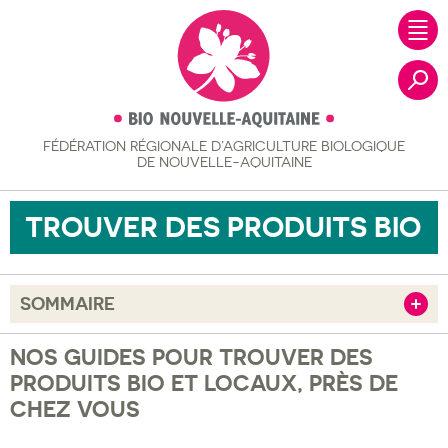
FÉDÉRATION RÉGIONALE
D’AGRICULTURE BIOLOGIQUE
Recher
DE NOUVELLE-AQUITAINE
TROUVER DES PRODUITS BIO
SOMMAIRE
Afficher
Nos guides pour trouver des produits bio et locaux, près
NOS GUIDES POUR TROUVER DES
de chez vous
PRODUITS BIO ET LOCAUX, PRÈS DE
CHEZ VOUS
Qu’est-ce que l’agriculture biologique ?