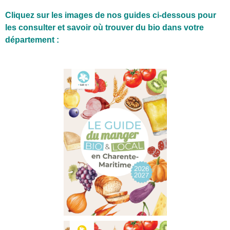
Comment manger bio et local ?
Cliquez sur les images de nos guides ci-dessous pour
Comment reconnaître un produit bio ?
les consulter et savoir où trouver du bio dans votre
département :