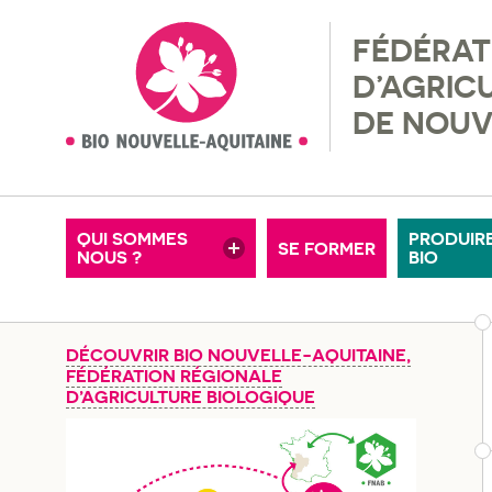
FÉDÉRAT
NOS ADHÉRENTS
RÉGLEM
D’AGRIC
MISSIONS & VALEURS
RECHER
DE NOUV
MOTS-CLÉS
OFFRES D’EMPLOI
FERMES
CONSEIL D’ADMINISTRATION
ADHÉRE
QUI SOMMES
PRODUIR
SE FORMER
NOUS ?
NOS PARTENAIRES
BIO
PETITE
DÉCOUVRIR BIO NOUVELLE-AQUITAINE,
FÉDÉRATION RÉGIONALE
D’AGRICULTURE BIOLOGIQUE