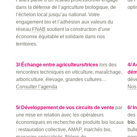
dans la défense de l’agriculture biologique, de
opti
l’échelon local jusqu’au national. Votre
engagement bio et l’adhésion aux valeurs du
réseau
FNAB
soutient la construction d’une
économie équitable et solidaire dans nos
territoires.
3/ Échange entre agriculteurs/trices
lors des
4/ 
rencontres techniques en viticulture, maraîchage,
dém
arboriculture, élevage, grandes cultures…
déve
Consulter l’agenda
Nos
5/ Développement de vos circuits de vente
par
6/ I
une mise en relation avec les opérateurs
des 
économiques en recherche de produits bio locaux
bio
: restauration collective, AMAP, marchés bio,
bull
magasins spécialisés, filières de
news