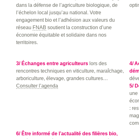
dans la défense de l’agriculture biologique, de
opti
l’échelon local jusqu’au national. Votre
engagement bio et l’adhésion aux valeurs du
réseau
FNAB
soutient la construction d’une
économie équitable et solidaire dans nos
territoires.
3/ Échanges entre agriculteurs
lors des
4/ 
rencontres techniques en viticulture, maraîchage,
dém
arboriculture, élevage, grandes cultures…
déve
Consulter l’agenda
5/ 
une 
écon
: re
maga
com
6/ Être informé de l’actualité des filières bio,