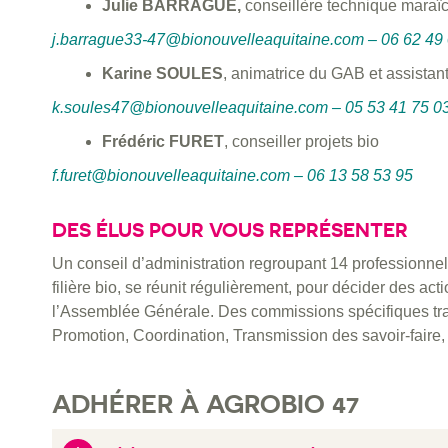
Julie BARRAGUÉ,
conseillère technique maraî
j.barrague33-47@bionouvelleaquitaine.com – 06 62 49
Karine SOULES
, animatrice du GAB et assistan
k.soules47@bionouvelleaquitaine.com – 05 53 41 75 0
Frédéric FURET
, conseiller projets bio
f.furet@bionouvelleaquitaine.com – 06 13 58 53 95
DES ÉLUS POUR VOUS REPRÉSENTER
Un conseil d’administration regroupant 14 professionnels
filière bio, se réunit régulièrement, pour décider des ac
l’Assemblée Générale. Des commissions spécifiques trava
Promotion, Coordination, Transmission des savoir-faire,
ADHÉRER À AGROBIO 47