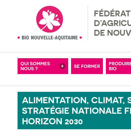
FÉDÉRAT
NOS ADHÉRENTS
RÉGLEM
D’AGRIC
MISSIONS & VALEURS
RECHER
DE NOUV
MOTS-CLÉS
OFFRES D’EMPLOI
FERMES
CONSEIL D’ADMINISTRATION
ADHÉRE
QUI SOMMES
PRODUIR
SE FORMER
NOUS ?
NOS PARTENAIRES
BIO
PETITE
ALIMENTATION, CLIMAT, 
STRATÉGIE NATIONALE F
HORIZON 2030