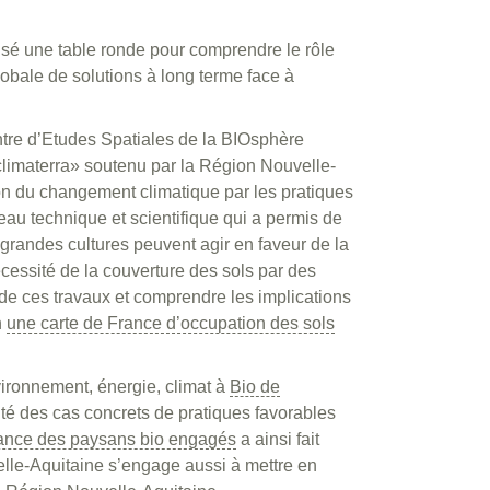
isé une table ronde pour comprendre le rôle
obale de solutions à long terme face à
tre d’Etudes Spatiales de la BIOsphère
limaterra» soutenu par la Région Nouvelle-
on du changement climatique par les pratiques
au technique et scientifique qui a permis de
randes cultures peuvent agir en faveur de la
écessité de la couverture des sols par des
 de ces travaux et comprendre les implications
n
une carte de France d’occupation des sols
ironnement, énergie, climat à
Bio de
nté des cas concrets de pratiques favorables
rance des paysans bio engagés
a ainsi fait
elle-Aquitaine s’engage aussi à mettre en