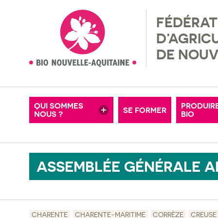
FÉDÉRAT
NOS ADHÉRENTS
RÉGLEM
D’AGRIC
MISSIONS & VALEURS
RECHER
DE NOUV
MOTS-CLÉS
OFFRES D’EMPLOI
FERMES
CONSEIL D’ADMINISTRATION
ADHÉRE
QUI SOMMES
PRODUIR
SE FORMER
NOUS ?
NOS PARTENAIRES
BIO
PETITE
ASSEMBLÉE GÉNÉRALE A
CHARENTE
CHARENTE-MARITIME
CORRÈZE
CREUSE