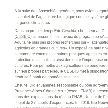
A la suite de l’Assemblée générale, nous avions organ
essentiel de l’agriculture biologique comme système gl
l’urgence climatique.
Dans un premier tempsEric Ceschia, chercheur au Cen
(
CESBIO
) a, présenté, les travaux du programme «Acc
Aquitaine puis ses propres recherches sur «l’atténuati
agricoles en grandes cultures». Un exposé de haut nive
comprendre comment certaines pratiques agricoles en g
protection du climat. Il a ainsi démontré l’impérieuse n
cultures. Pour permettre aux agriculteurs de bénéficier
sur leur propres parcelles, le CESBIO met à dispositio
produite à partir de données satellites
.
Ensuite, Didier Jammes, responsable du pôle agro-env
Provence-Alpes-Côtes-d’Azur
(réseau
FNAB
) a prése
dans des exploitations du réseau FNAB. Un
tour de F
l’objet de 2 recueils d’expériences. En 2019, Bio Nouv