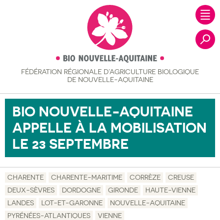
FÉDÉRATION RÉGIONALE
D’AGRICULTURE BIOLOGIQUE
Recher
DE NOUVELLE-AQUITAINE
BIO NOUVELLE-AQUITAINE
APPELLE À LA MOBILISATION
LE 23 SEPTEMBRE
CHARENTE
CHARENTE-MARITIME
CORRÈZE
CREUSE
DEUX-SÈVRES
DORDOGNE
GIRONDE
HAUTE-VIENNE
LANDES
LOT-ET-GARONNE
NOUVELLE-AQUITAINE
PYRÉNÉES-ATLANTIQUES
VIENNE