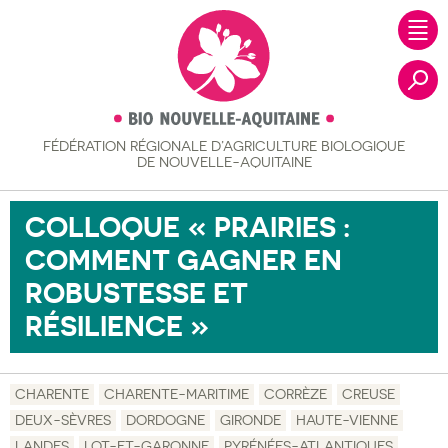
FÉDÉRATION RÉGIONALE
D’AGRICULTURE BIOLOGIQUE
Recher
DE NOUVELLE-AQUITAINE
COLLOQUE « PRAIRIES :
COMMENT GAGNER EN
ROBUSTESSE ET
RÉSILIENCE »
CHARENTE
CHARENTE-MARITIME
CORRÈZE
CREUSE
DEUX-SÈVRES
DORDOGNE
GIRONDE
HAUTE-VIENNE
LANDES
LOT-ET-GARONNE
PYRÉNÉES-ATLANTIQUES