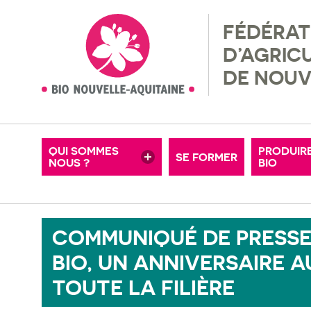
FÉDÉRAT
NOS ADHÉRENTS
RÉGLEM
D’AGRIC
MISSIONS & VALEURS
RECHER
DE NOUV
MOTS-CLÉS
OFFRES D’EMPLOI
FERMES
CONSEIL D’ADMINISTRATION
ADHÉRE
QUI SOMMES
PRODUIR
SE FORMER
NOUS ?
NOS PARTENAIRES
BIO
PETITE
COMMUNIQUÉ DE PRESSE 
BIO, UN ANNIVERSAIRE 
TOUTE LA FILIÈRE