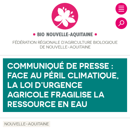
FÉDÉRATION RÉGIONALE
D’AGRICULTURE BIOLOGIQUE
Recher
DE NOUVELLE-AQUITAINE
COMMUNIQUÉ DE PRESSE :
FACE AU PÉRIL CLIMATIQUE,
LA LOI D’URGENCE
AGRICOLE FRAGILISE LA
RESSOURCE EN EAU
NOUVELLE-AQUITAINE