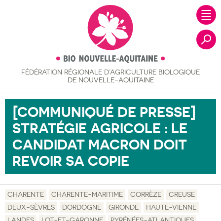
FÉDÉRATION RÉGIONALE
D’AGRICULTURE BIOLOGIQUE
Recher
DE NOUVELLE-AQUITAINE
[COMMUNIQUÉ DE PRESSE]
STRATÉGIE AGRICOLE : LE
CANDIDAT MACRON DOIT
REVOIR SA COPIE
CHARENTE
CHARENTE-MARITIME
CORRÈZE
CREUSE
DEUX-SÈVRES
DORDOGNE
GIRONDE
HAUTE-VIENNE
LANDES
LOT-ET-GARONNE
PYRÉNÉES-ATLANTIQUES