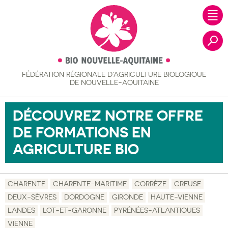
FÉDÉRATION RÉGIONALE
D’AGRICULTURE BIOLOGIQUE
Recher
DE NOUVELLE-AQUITAINE
DÉCOUVREZ NOTRE OFFRE
DE FORMATIONS EN
AGRICULTURE BIO
CHARENTE
CHARENTE-MARITIME
CORRÈZE
CREUSE
DEUX-SÈVRES
DORDOGNE
GIRONDE
HAUTE-VIENNE
LANDES
LOT-ET-GARONNE
PYRÉNÉES-ATLANTIQUES
VIENNE