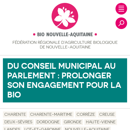
FÉDÉRATION RÉGIONALE
D’AGRICULTURE BIOLOGIQUE
Recher
DE NOUVELLE-AQUITAINE
DU CONSEIL MUNICIPAL AU
PARLEMENT : PROLONGER
SON ENGAGEMENT POUR LA
BIO
CHARENTE
CHARENTE-MARITIME
CORRÈZE
CREUSE
DEUX-SÈVRES
DORDOGNE
GIRONDE
HAUTE-VIENNE
LANDES
LOT-ET-GARONNE
NOUVELLE-AQUITAINE