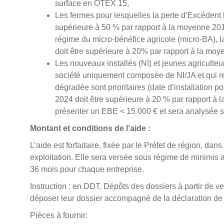
surface en OTEX 15,
Les fermes pour lesquelles la perte d’Excédent b
supérieure à 50 % par rapport à la moyenne 201
régime du micro-bénéfice agricole (micro-BA), la
doit être supérieure à 20% par rapport à la mo
Les nouveaux installés (NI) et jeunes agriculteur
société uniquement composée de NI/JA et qui r
dégradée sont prioritaires (date d’installation 
2024 doit être supérieure à 20 % par rapport à l
présenter un EBE < 15 000 € et sera analysée s
Montant et conditions de l’aide :
L’aide est forfaitaire, fixée par le Préfet de région, da
exploitation. Elle sera versée sous régime de minimis a
36 mois pour chaque entreprise.
Instruction : en DDT. Dépôts des dossiers à partir de v
déposer leur dossier accompagné de la déclaration de
Pièces à fournir: