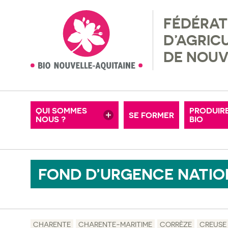
FÉDÉRAT
NOS ADHÉRENTS
RÉGLEM
D’AGRIC
MISSIONS & VALEURS
RECHER
DE NOUV
MOTS-CLÉS
OFFRES D’EMPLOI
FERMES
CONSEIL D’ADMINISTRATION
ADHÉRE
QUI SOMMES
PRODUIR
SE FORMER
NOUS ?
NOS PARTENAIRES
BIO
PETITE
FOND D’URGENCE NATIO
CHARENTE
CHARENTE-MARITIME
CORRÈZE
CREUSE