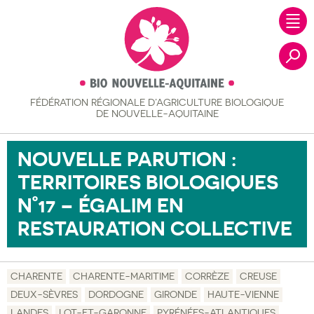
FÉDÉRATION RÉGIONALE
D’AGRICULTURE BIOLOGIQUE
Recher
DE NOUVELLE-AQUITAINE
NOUVELLE PARUTION :
TERRITOIRES BIOLOGIQUES
N°17 – ÉGALIM EN
RESTAURATION COLLECTIVE
CHARENTE
CHARENTE-MARITIME
CORRÈZE
CREUSE
DEUX-SÈVRES
DORDOGNE
GIRONDE
HAUTE-VIENNE
LANDES
LOT-ET-GARONNE
PYRÉNÉES-ATLANTIQUES