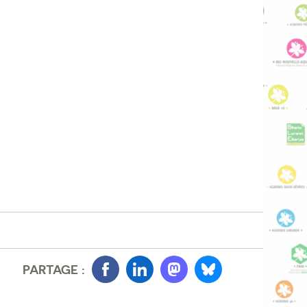
PARTAGE :
Facebook
LinkedIn
Mastondon
Bluesky