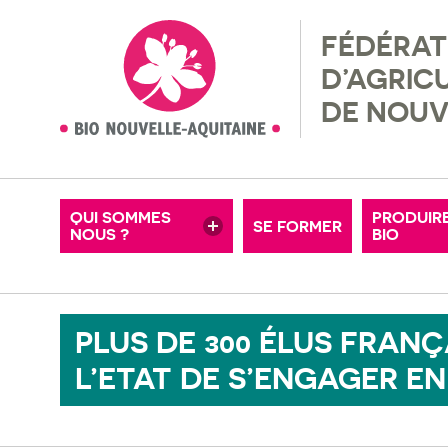
FÉDÉRAT
NOS ADHÉRENTS
RÉGLEM
D’AGRIC
MISSIONS & VALEURS
RECHER
DE NOUV
MOTS-CLÉS
OFFRES D’EMPLOI
FERMES
CONSEIL D’ADMINISTRATION
ADHÉRE
QUI SOMMES
PRODUIR
SE FORMER
NOUS ?
NOS PARTENAIRES
BIO
PETITE
PLUS DE 300 ÉLUS FRAN
L’ETAT DE S’ENGAGER EN