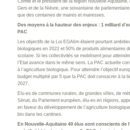
Comté et le président de la région Nouvelle Aquitaine,
Gers et de la Nièvre, une soixantaine de parlementaire
que des centaines de maires et mairesses.
Des moyens à la hauteur des enjeux : 1 milliard d’e
PAC
Les objectifs de la Loi EGAlim étaient pourtant ambiti
biologiques en 2022 et 50% de produits alimentaires d
scolaire. Si les collectivités se mobilisent pour atteind
l’Etat avance dans le même sens. La PAC actuelle co
à l’agriculture biologique. Pour atteindre l’objectif e
budget multiplié par 5 que la PAC doit consacrer à la bi
2027.
Elu-es de communes rurales, de grandes villes, de mét
Sénat, du Parlement européen, élu-es en régions, appel
en faveur du développement de l’agriculture biologique
bio dans les cantines.
En Nouvelle-Aquitaine 40 élus sont conscients de l