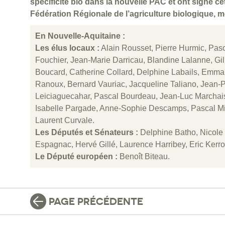
spécificité bio dans la nouvelle PAC et ont signé ce
Fédération Régionale de l’agriculture biologique, 
En Nouvelle-Aquitaine :
Les élus locaux :
Alain Rousset, Pierre Hurmic, Pasc
Fouchier, Jean-Marie Darricau, Blandine Lalanne, Gil
Boucard, Catherine Collard, Delphine Labails, Emm
Ranoux, Bernard Vauriac, Jacqueline Taliano, Jean-P
Leiciaguecahar, Pascal Bourdeau, Jean-Luc Marchais
Isabelle Pargade, Anne-Sophie Descamps, Pascal Misc
Laurent Curvale.
Les Députés et Sénateurs :
Delphine Batho, Nicole
Espagnac, Hervé Gillé, Laurence Harribey, Eric Ker
Le Député européen :
Benoît Biteau.
PAGE PRÉCÉDENTE