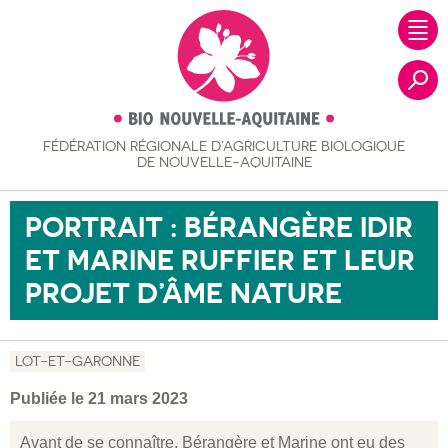
FÉDÉRATION RÉGIONALE
D’AGRICULTURE BIOLOGIQUE
Recher
DE NOUVELLE-AQUITAINE
PORTRAIT : BÉRANGÈRE IDIR
ET MARINE RUFFIER ET LEUR
PROJET D’ÂME NATURE
LOT-ET-GARONNE
Publiée le 21 mars 2023
Avant de se connaître, Bérangère et Marine ont eu des