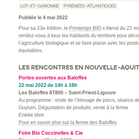
LOT-ET-GARONNE
PYRÉNÉES-ATLANTIQUES
Publiée le 4 mai 2022
Pour sa 23e édition, le
Printemps BIO
s’étend du 22 ma
rendez-vous à tous les habitants du territoire pour d
l’agriculture biologique et se faire plaisir avec les prod
équitables.
LES RENCONTRES EN NOUVELLE-AQUIT
Portes ouvertes aux Baloffes
22 mai 2022
de 14h à 18h
Les Baloffes 87800 – Saint-Priest-Ligoure
Au programme : visite de l’élevage de porcs, séance 
Guylain, Dégustation de produits, vente à la ferme
Entrée libre
Pour en savoir plus sur la ferme des Baloffes
Foire Bio Coccinelles & Cie