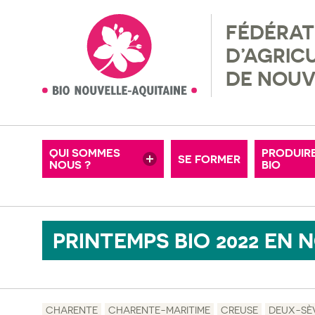
FÉDÉRAT
NOS ADHÉRENTS
RÉGLEM
D’AGRIC
MISSIONS & VALEURS
RECHER
DE NOUV
MOTS-CLÉS
OFFRES D’EMPLOI
FERMES
CONSEIL D’ADMINISTRATION
ADHÉRE
QUI SOMMES
PRODUIR
SE FORMER
NOUS ?
NOS PARTENAIRES
BIO
PETITE
PRINTEMPS BIO 2022 EN
CHARENTE
CHARENTE-MARITIME
CREUSE
DEUX-SÈ