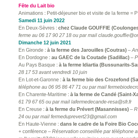
Fête du Lait bio
Animations : Petit-déjeuner bio et visite de la ferme = Pri
Samedi 11 juin 2022
En Deux-Sèvres :
chez Claude GOUFFIE (Coulonges
ferme au 06 17 90 27 18 ou par mail claude.gouffie@or
Dimanche 12 juin 2021
En Gironde :
à la ferme des Jarouilles (Coutras)
–
An
En Dordogne :
au GAEC de la Coutade (Sadillac)
–
P
Au Pays Basque :
à la ferme Idiartia (Bussunarits-S
28 17 53 avant vendredi
10 juin
En Lot-et-Garonne :
à la ferme bio des Crozefond (Sa
téléphone au 06 95 86 47 71 ou par mail fermebiodecr
En Charente-Maritime :
à la ferme de Candé (Saint-X
61 79 67 65 ou par mail lafermedecande-resa@sfr.fr
En Creuse :
à la ferme du Prévert (Masannisses)
–
R
24 ou par
mail fermeduprevert23@gmail.com
En Haute-Vienne :
dans le cadre de la Foire Bio Cocc
+ conférence –
Réservation conseillée par téléphone a