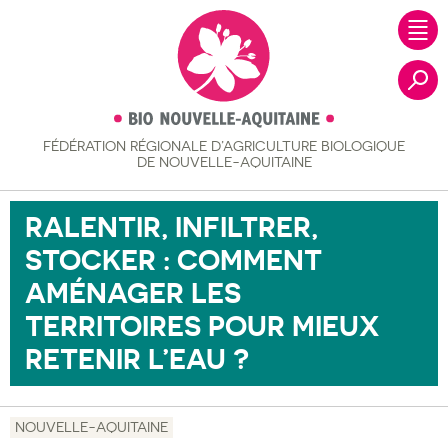
FÉDÉRATION RÉGIONALE
D’AGRICULTURE BIOLOGIQUE
Recher
DE NOUVELLE-AQUITAINE
RALENTIR, INFILTRER,
STOCKER : COMMENT
AMÉNAGER LES
TERRITOIRES POUR MIEUX
RETENIR L’EAU ?
NOUVELLE-AQUITAINE