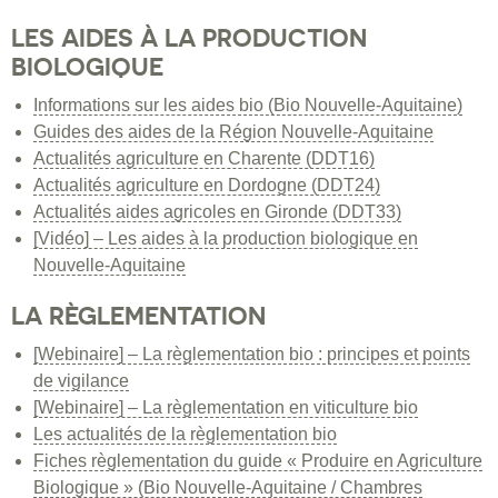
LES AIDES À LA PRODUCTION
BIOLOGIQUE
Informations sur les aides bio (Bio Nouvelle-Aquitaine)
Guides des aides de la Région Nouvelle-Aquitaine
Actualités agriculture en Charente (DDT16)
Actualités agriculture en Dordogne (DDT24)
Actualités aides agricoles en Gironde (DDT33)
[Vidéo] – Les aides à la production biologique en
Nouvelle-Aquitaine
LA RÈGLEMENTATION
[Webinaire] – La règlementation bio : principes et points
de vigilance
[Webinaire] – La règlementation en viticulture bio
Les actualités de la règlementation bio
Fiches règlementation du guide « Produire en Agriculture
Biologique » (Bio Nouvelle-Aquitaine / Chambres