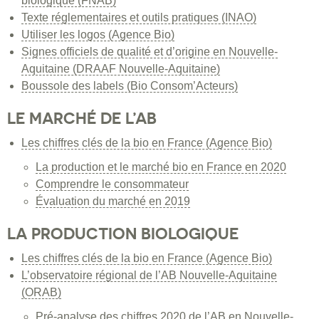
biologique (FNAB)
La production biologique
Texte réglementaires et outils pratiques (INAO)
Les étapes des projets AB
Utiliser les logos (Agence Bio)
Signes officiels de qualité et d’origine en Nouvelle-
Les aides à la production biologique
Aquitaine (DRAAF Nouvelle-Aquitaine)
Boussole des labels (Bio Consom’Acteurs)
La règlementation
LE MARCHÉ DE L’AB
Les enjeux techniques et financiers
Les chiffres clés de la bio en France (Agence Bio)
Contacts
La production et le marché bio en France en 2020
Comprendre le consommateur
Évaluation du marché en 2019
LA PRODUCTION BIOLOGIQUE
Les chiffres clés de la bio en France (Agence Bio)
L’observatoire régional de l’AB Nouvelle-Aquitaine
(ORAB)
Pré-analyse des chiffres 2020 de l’AB en Nouvelle-