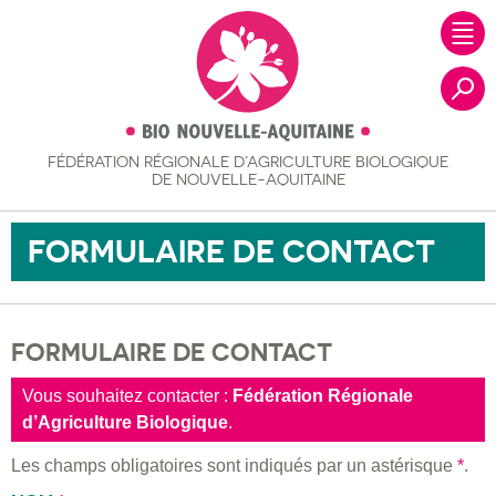
FÉDÉRATION RÉGIONALE
D’AGRICULTURE BIOLOGIQUE
Recher
DE NOUVELLE-AQUITAINE
FORMULAIRE DE CONTACT
FORMULAIRE DE CONTACT
Vous souhaitez contacter :
Fédération Régionale
d’Agriculture Biologique
.
Les champs obligatoires sont indiqués par un astérisque
*
.