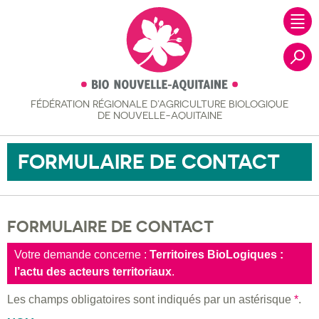
FÉDÉRATION RÉGIONALE
D’AGRICULTURE BIOLOGIQUE
Recher
DE NOUVELLE-AQUITAINE
FORMULAIRE DE CONTACT
FORMULAIRE DE CONTACT
Votre demande concerne :
Territoires BioLogiques :
l’actu des acteurs territoriaux
.
Les champs obligatoires sont indiqués par un astérisque
*
.