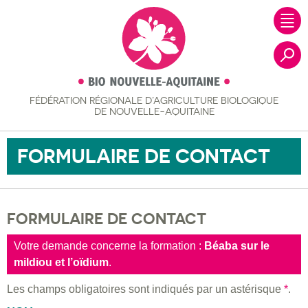
FÉDÉRATION RÉGIONALE
D’AGRICULTURE BIOLOGIQUE
Recher
DE NOUVELLE-AQUITAINE
FORMULAIRE DE CONTACT
FORMULAIRE DE CONTACT
Votre demande concerne la formation :
Béaba sur le
mildiou et l’oïdium
.
Les champs obligatoires sont indiqués par un astérisque
*
.