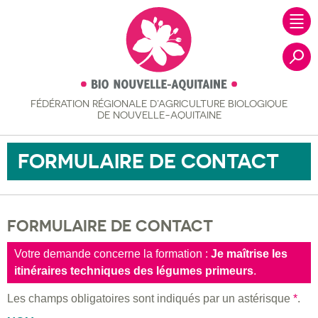
FÉDÉRATION RÉGIONALE
D’AGRICULTURE BIOLOGIQUE
Recher
DE NOUVELLE-AQUITAINE
FORMULAIRE DE CONTACT
FORMULAIRE DE CONTACT
Votre demande concerne la formation :
Je maîtrise les
itinéraires techniques des légumes primeurs
.
Les champs obligatoires sont indiqués par un astérisque
*
.