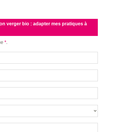
mon verger bio : adapter mes pratiques à
que
*
.