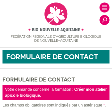
FÉDÉRATION RÉGIONALE
D’AGRICULTURE BIOLOGIQUE
Recher
DE NOUVELLE-AQUITAINE
FORMULAIRE DE CONTACT
FORMULAIRE DE CONTACT
Votre demande concerne la formation :
Créer mon atelier
apicole biologique
.
Les champs obligatoires sont indiqués par un astérisque
*
.