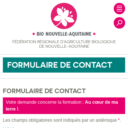
FÉDÉRATION RÉGIONALE
D’AGRICULTURE BIOLOGIQUE
Recher
DE NOUVELLE-AQUITAINE
FORMULAIRE DE CONTACT
FORMULAIRE DE CONTACT
Votre demande concerne la formation :
Au cœur de ma
terre !
.
Les champs obligatoires sont indiqués par un astérisque
*
.