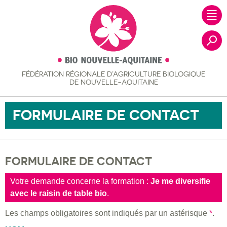
FÉDÉRATION RÉGIONALE
D’AGRICULTURE BIOLOGIQUE
Recher
DE NOUVELLE-AQUITAINE
FORMULAIRE DE CONTACT
FORMULAIRE DE CONTACT
Votre demande concerne la formation :
Je me diversifie
avec le raisin de table bio
.
Les champs obligatoires sont indiqués par un astérisque
*
.