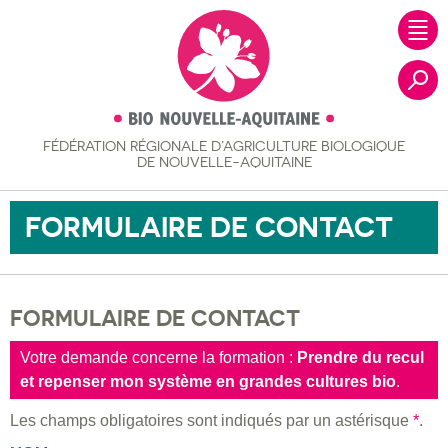
FÉDÉRATION RÉGIONALE
D’AGRICULTURE BIOLOGIQUE
Recher
DE NOUVELLE-AQUITAINE
FORMULAIRE DE CONTACT
FORMULAIRE DE CONTACT
Votre demande concerne la formation :
Prendre du recul
et repenser mon système en grandes cultures bio
.
Les champs obligatoires sont indiqués par un astérisque
*
.