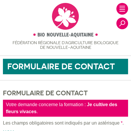
FÉDÉRATION RÉGIONALE
D’AGRICULTURE BIOLOGIQUE
Recher
DE NOUVELLE-AQUITAINE
FORMULAIRE DE CONTACT
FORMULAIRE DE CONTACT
Votre demande concerne la formation :
Je cultive des
fleurs vivaces
.
Les champs obligatoires sont indiqués par un astérisque
*
.