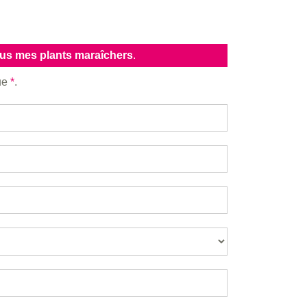
ous mes plants maraîchers
.
que
*
.