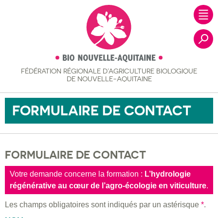
FÉDÉRATION RÉGIONALE
D’AGRICULTURE BIOLOGIQUE
Recher
DE NOUVELLE-AQUITAINE
FORMULAIRE DE CONTACT
FORMULAIRE DE CONTACT
Votre demande concerne la formation :
L’hydrologie
régénérative au cœur de l’agro-écologie en viticulture
.
Les champs obligatoires sont indiqués par un astérisque
*
.