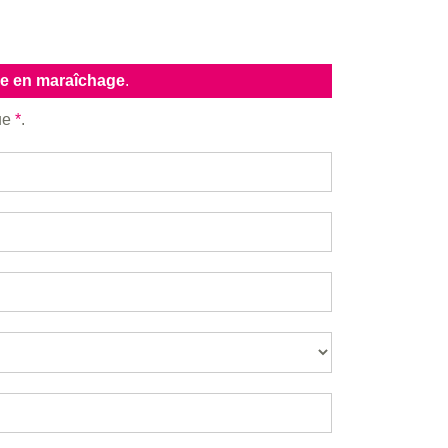
ie en maraîchage
.
que
*
.