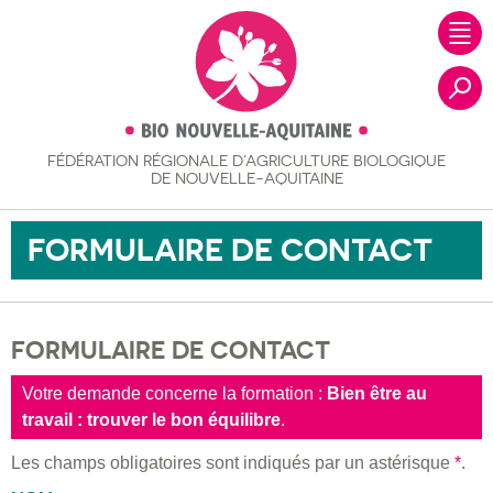
FÉDÉRATION RÉGIONALE
D’AGRICULTURE BIOLOGIQUE
Recher
DE NOUVELLE-AQUITAINE
FORMULAIRE DE CONTACT
FORMULAIRE DE CONTACT
Votre demande concerne la formation :
Bien être au
travail : trouver le bon équilibre
.
Les champs obligatoires sont indiqués par un astérisque
*
.