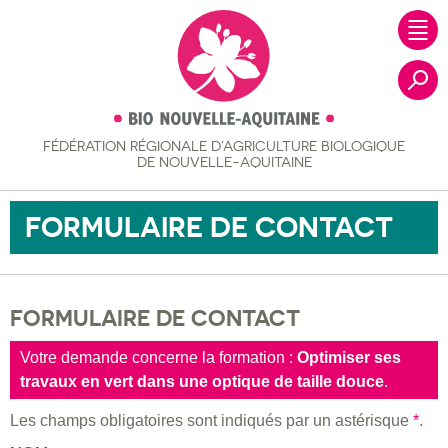
FÉDÉRATION RÉGIONALE
D’AGRICULTURE BIOLOGIQUE
Recher
DE NOUVELLE-AQUITAINE
FORMULAIRE DE CONTACT
FORMULAIRE DE CONTACT
Votre demande concerne la formation :
Optimiser ses
travaux en vert dans une optique de taille douce
.
Les champs obligatoires sont indiqués par un astérisque
*
.