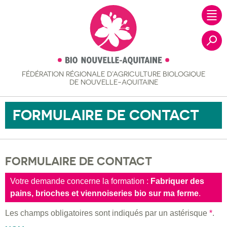
FÉDÉRATION RÉGIONALE
D’AGRICULTURE BIOLOGIQUE
Recher
DE NOUVELLE-AQUITAINE
FORMULAIRE DE CONTACT
FORMULAIRE DE CONTACT
Votre demande concerne la formation :
Fabriquer des
pains, brioches et viennoiseries bio sur ma ferme
.
Les champs obligatoires sont indiqués par un astérisque
*
.