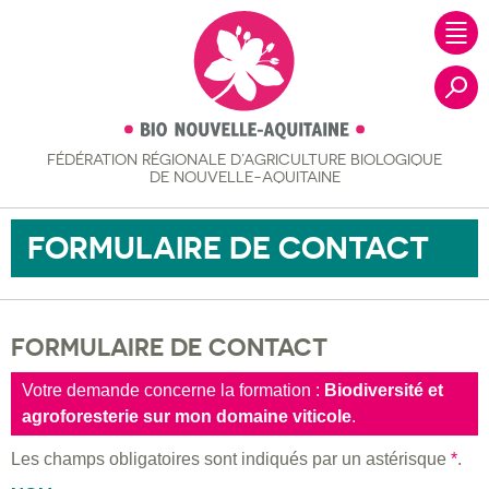
FÉDÉRATION RÉGIONALE
D’AGRICULTURE BIOLOGIQUE
Recher
DE NOUVELLE-AQUITAINE
FORMULAIRE DE CONTACT
FORMULAIRE DE CONTACT
Votre demande concerne la formation :
Biodiversité et
agroforesterie sur mon domaine viticole
.
Les champs obligatoires sont indiqués par un astérisque
*
.