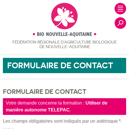
FÉDÉRATION RÉGIONALE
D’AGRICULTURE BIOLOGIQUE
Recher
DE NOUVELLE-AQUITAINE
FORMULAIRE DE CONTACT
FORMULAIRE DE CONTACT
Votre demande concerne la formation :
Utiliser de
manière autonome TELEPAC
.
Les champs obligatoires sont indiqués par un astérisque
*
.