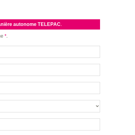
manière autonome TELEPAC
.
que
*
.