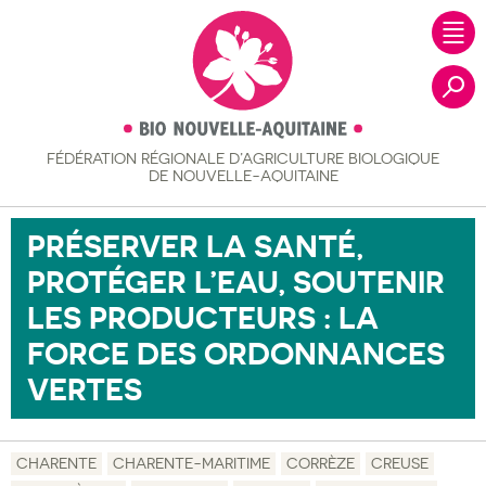
FÉDÉRATION RÉGIONALE
D’AGRICULTURE BIOLOGIQUE
Recher
DE NOUVELLE-AQUITAINE
PRÉSERVER LA SANTÉ,
PROTÉGER L’EAU, SOUTENIR
LES PRODUCTEURS : LA
FORCE DES ORDONNANCES
VERTES
CHARENTE
CHARENTE-MARITIME
CORRÈZE
CREUSE