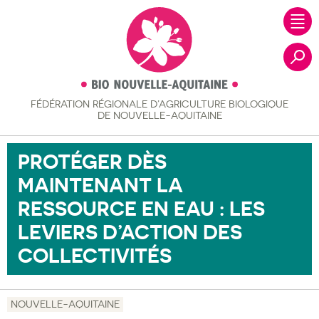
FÉDÉRATION RÉGIONALE
D’AGRICULTURE BIOLOGIQUE
Recher
DE NOUVELLE-AQUITAINE
PROTÉGER DÈS
MAINTENANT LA
RESSOURCE EN EAU : LES
LEVIERS D’ACTION DES
COLLECTIVITÉS
NOUVELLE-AQUITAINE