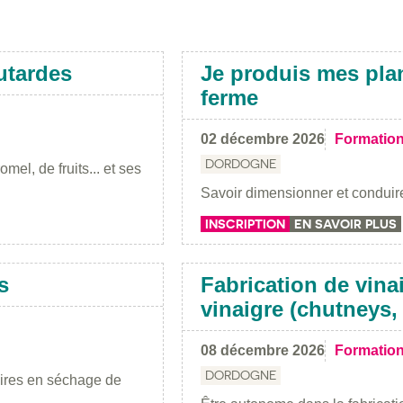
utardes
Je produis mes pla
ferme
02 décembre 2026
Formatio
DORDOGNE
mel, de fruits... et ses
Savoir dimensionner et conduire
INSCRIPTION
EN SAVOIR PLUS
s
Fabrication de vina
vinaigre (chutneys
08 décembre 2026
Formatio
DORDOGNE
aires en séchage de