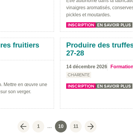
Être autonome dans la fabricati
vinaigres aromatisés, conserves
pickles et moutardes.
INSCRIPTION
EN SAVOIR PLUS
es fruitiers
Produire des truffes
27-28
14 décembre 2026
Formatio
CHARENTE
io. Mettre en œuvre une
INSCRIPTION
EN SAVOIR PLUS
 sur son verger.
1
…
10
11
Page suivante
Page
Page
Page
Page précédente