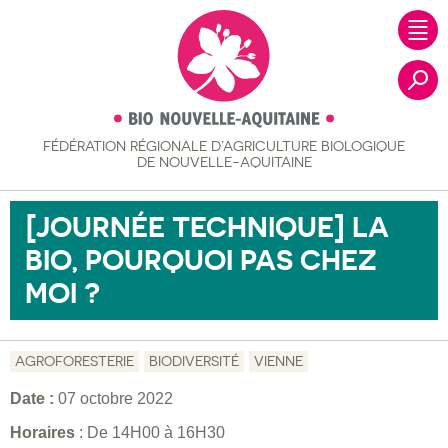
FÉDÉRATION RÉGIONALE
D’AGRICULTURE BIOLOGIQUE
Recher
DE NOUVELLE-AQUITAINE
[JOURNÉE TECHNIQUE] LA
BIO, POURQUOI PAS CHEZ
MOI ?
AGROFORESTERIE
BIODIVERSITÉ
VIENNE
Date :
07 octobre 2022
Horaires
: De 14H00 à 16H30