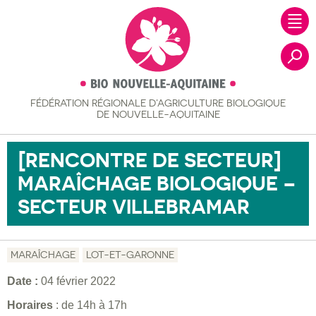
FÉDÉRATION RÉGIONALE
D’AGRICULTURE BIOLOGIQUE
Recher
DE NOUVELLE-AQUITAINE
[RENCONTRE DE SECTEUR]
MARAÎCHAGE BIOLOGIQUE –
SECTEUR VILLEBRAMAR
MARAÎCHAGE
LOT-ET-GARONNE
Date :
04 février 2022
Horaires
: de 14h à 17h