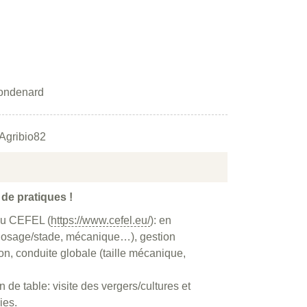
Mondenard
 Agribio82
 de pratiques !
 du CEFEL (
https://www.cefel.eu/
): en
 dosage/stade, mécanique…), gestion
n, conduite globale (taille mécanique,
 de table: visite des vergers/cultures et
ies.