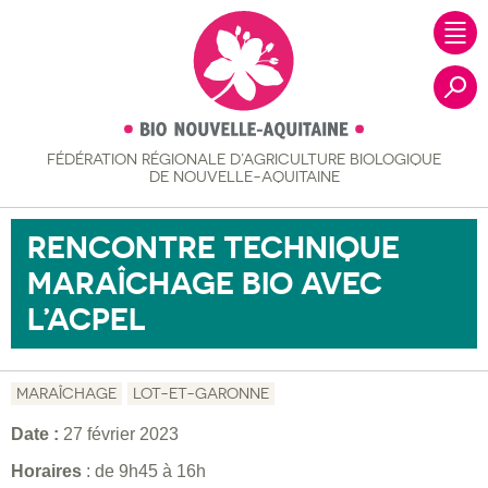
FÉDÉRATION RÉGIONALE
D’AGRICULTURE BIOLOGIQUE
Recher
DE NOUVELLE-AQUITAINE
RENCONTRE TECHNIQUE
MARAÎCHAGE BIO AVEC
L’ACPEL
MARAÎCHAGE
LOT-ET-GARONNE
Date :
27 février 2023
Horaires
: de 9h45 à 16h