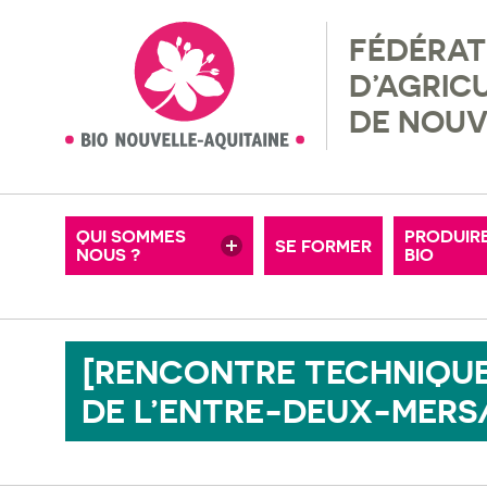
FÉDÉRAT
NOS ADHÉRENTS
RÉGLEM
D’AGRIC
MISSIONS & VALEURS
RECHER
DE NOUV
MOTS-CLÉS
OFFRES D’EMPLOI
FERMES
CONSEIL D’ADMINISTRATION
ADHÉRE
QUI SOMMES
PRODUIR
SE FORMER
NOUS ?
NOS PARTENAIRES
BIO
PETITE
[RENCONTRE TECHNIQUE
DE L’ENTRE-DEUX-MERS