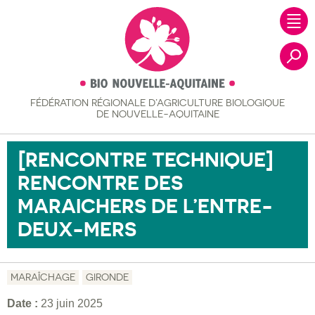
FÉDÉRATION RÉGIONALE
D’AGRICULTURE BIOLOGIQUE
Recher
DE NOUVELLE-AQUITAINE
[RENCONTRE TECHNIQUE]
RENCONTRE DES
MARAICHERS DE L’ENTRE-
DEUX-MERS
MARAÎCHAGE
GIRONDE
Date :
23 juin 2025